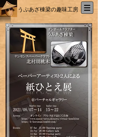
​うぷあざ棟梁の趣味工房