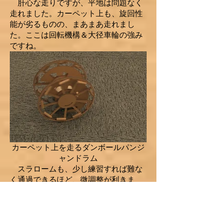
肝心な走りですが、平地は問題なく
走れました。カーペット上も、旋回性
能が劣るものの、まあまあ走れまし
た。ここは回転機構＆大径車輪の強み
ですね。
カーペット上を走るダンボールパンジ
ャンドラム
スラロームも、少し練習すれば難な
く通過できるほど、微調整が利きま
す。(パンジャンドラムとは…？)速さ
と破壊力を犠牲に、コントロールを得
ました。