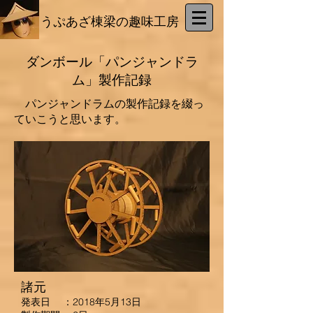
​うぷあざ棟梁の趣味工房
ダンボール「パンジャンドラ
ム」製作記録
パンジャンドラムの製作記録を綴っ
ていこうと思います。
諸元
発表日 ：2018年5月13日